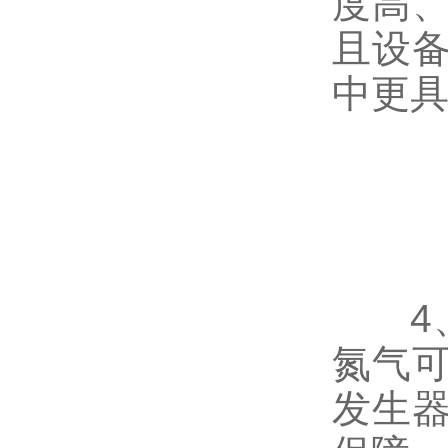
度高
且设
中更
4、
氮气
发生