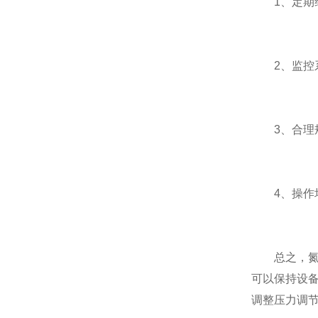
1、定期维
2、监控系
3、合理规
4、操作培
总之，氮氢
可以保持设
调整压力调