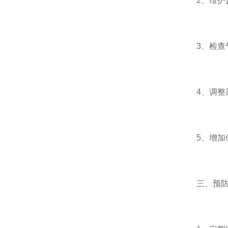
2、维护氮
3、检查气
4、调整压
5、增加供
三、预防氮