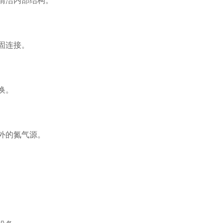
清洁内部结构。
固连接。
换。
外的氮气源。